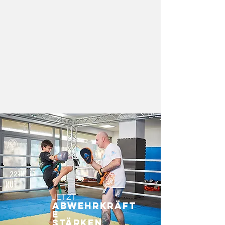
PERSONAL TRAINING
JETZT
ABWEHRKRÄFT
E
STÄRKEN