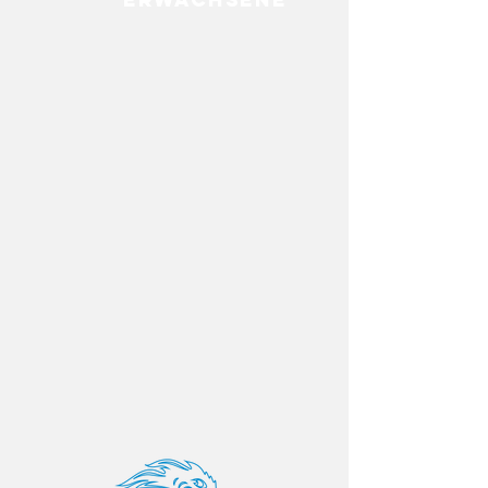
HERZLICH WILLKOMMEN BEI
DER
SUKHOTHAI
ACADEMY
Deine Gesundheit und Sicherheit und die
Deiner Kinder liegt uns am Herzen.
Genau
dieses Ziel verfolgen wir durch unsere
Kampfsport- und Fitnessprogramme.
Überzeuge Dch selbst, wie sich unsere
Programme positiv auf Dein Leben und
Deinen Alltag auswirken.