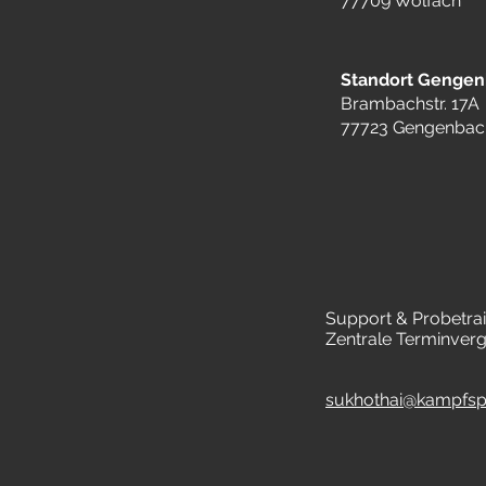
77709 Wolfach
Standort Gengen
Brambachstr. 17A
77723 Gengenbac
Support & Probetrai
Zentrale Terminver
sukhothai@kampfspo