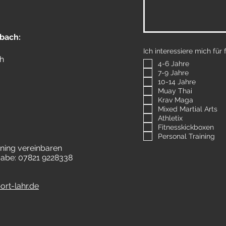
bach:
Ich interessiere mich fü
h
4-6 Jahre
7-9 Jahre
10-14 Jahre
Muay Thai
Krav Maga
Mixed Martial Arts
Athletix
Fitnesskickboxen
Personal Training
ning vereinbaren
gabe: 07821 9228338
rt-lahr.de