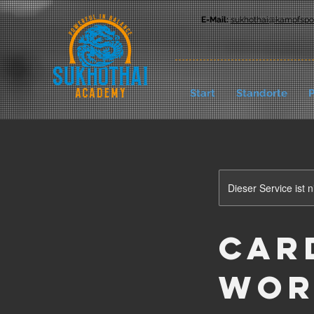
E-Mail:
sukhothai@kampfspor
Start
Standorte
P
Dieser Service ist 
Car
Wor