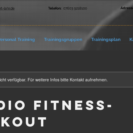
Adress
t-lahr.de
Telefon:
07803 9218100
ersonal Training
Trainingsgruppen
Trainingsplan
K
nicht verfügbar. Für weitere Infos bitte Kontakt aufnehmen.
dio Fitness-
kout