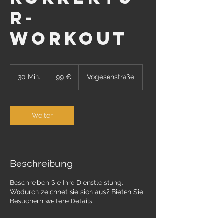
r-
Workout
99
Euro
30 Min.
3
99 €
Vogesenstraße
0
M
i
n
Weiter
.
Beschreibung
Beschreiben Sie Ihre Dienstleistung.
Wodurch zeichnet sie sich aus? Bieten Sie
Besuchern weitere Details.