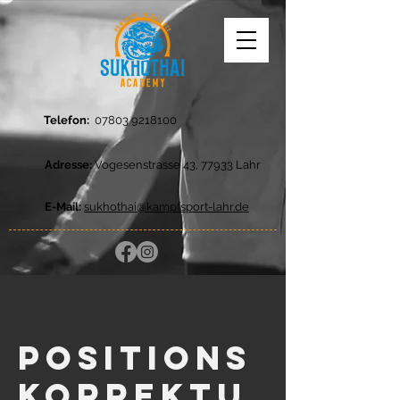
Telefon:
07803 9218100
Adresse:
Vogesenstrasse 43, 77933 Lahr
E-Mail:
sukhothai@kampfsport-lahr.de
Positions
korrektu